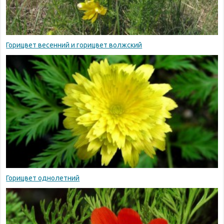
Горицвет весенний и горицвет волжский
Горицвет однолетний