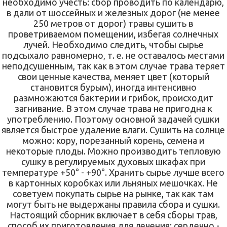
необходимо учесть: сбор проводить по календарю,
в дали от шоссейных и железных дорог (не менее
250 метров от дорог) травы сушить в
проветриваемом помещении, избегая солнечных
лучей. Необходимо следить, чтобы сырье
подсыхало равномерно, т. е. не оставалось местами
неподсушенным, так как в этом случае трава теряет
свои ценные качества, меняет цвет (который
становится бурым), иногда интенсивно
размножаются бактерии и грибок, происходит
загнивание. В этом случае трава не пригодна к
употреблению. Поэтому основной задачей сушки
является быстрое удаление влаги. Сушить на солнце
можно: кору, порезанный корень, семена и
некоторые плоды. Можно производить тепловую
сушку в регулируемых духовых шкафах при
температуре +50° - +90°. Хранить сырье лучше всего
в картонных коробках или льняных мешочках. Не
советуем покупать сырье на рынке, так как там
могут быть не выдержаны правила сбора и сушки.
Настоящий сборник включает в себя сборы трав,
способ их приготовления для лечения: сердечно -