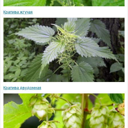
Крапива жгучая
Крапива двудомная