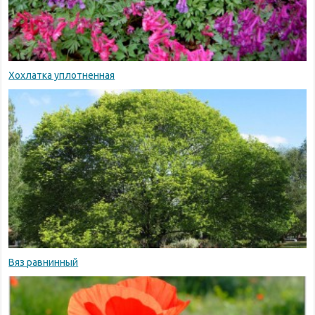
Хохлатка уплотненная
Вяз равнинный