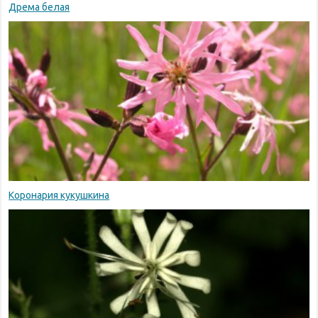
Дрема белая
Коронария кукушкина