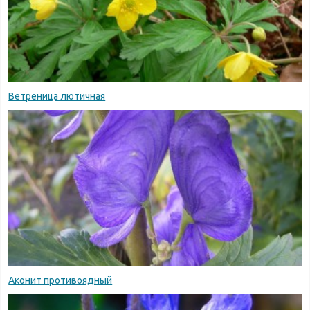
Ветреница лютичная
Аконит противоядный