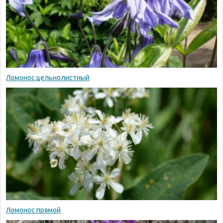
Ломонос цельнолистный
Ломонос прямой