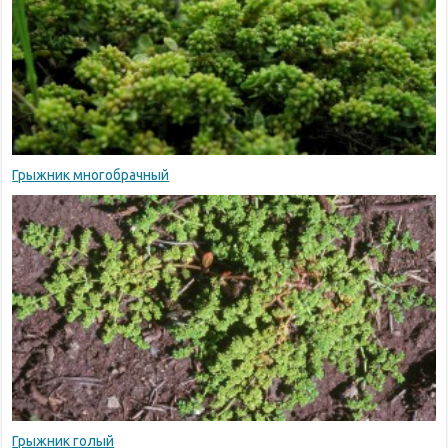
Грыжник многобрачный
Грыжник голый