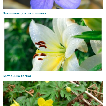
Печеночница обыкновенная
Ветреница лесная