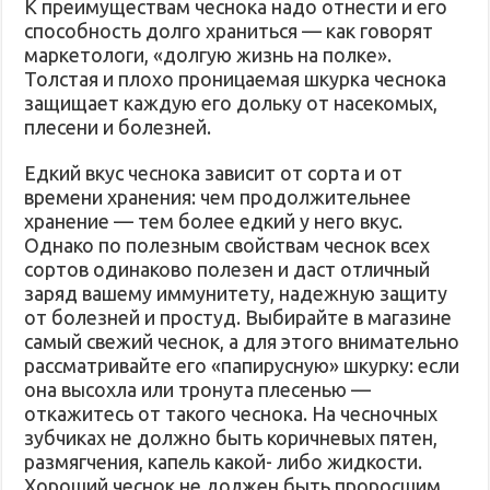
К преимуществам чеснока надо отнести и его
способность долго храниться — как говорят
маркетологи, «долгую жизнь на полке».
Толстая и плохо проницаемая шкурка чеснока
защищает каждую его дольку от насекомых,
плесени и болезней.
Едкий вкус чеснока зависит от сорта и от
времени хранения: чем продолжительнее
хранение — тем более едкий у него вкус.
Однако по полезным свойствам чеснок всех
сортов одинаково полезен и даст отличный
заряд вашему иммунитету, надежную защиту
от болезней и простуд. Выбирайте в магазине
самый свежий чеснок, а для этого внимательно
рассматривайте его «папирусную» шкурку: если
она высохла или тронута плесенью —
откажитесь от такого чеснока. На чесночных
зубчиках не должно быть коричневых пятен,
размягчения, капель какой- либо жидкости.
Хороший чеснок не должен быть проросшим.