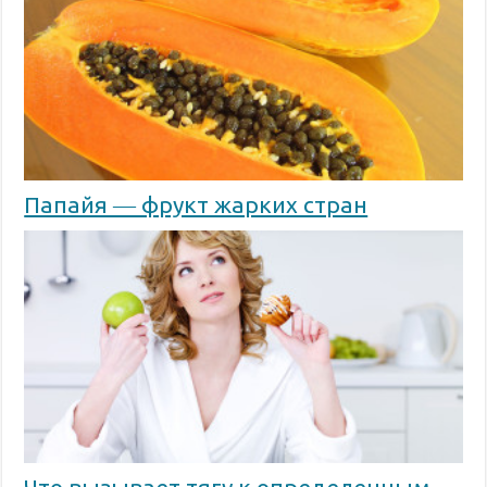
Папайя ― фрукт жарких стран