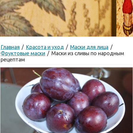
Главная
/
Красота и уход
/
Маски для лица
/
Фруктовые маски
/
Маски из сливы по народным
рецептам