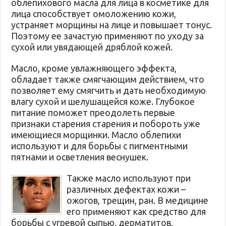
облепихового масла для лица в косметике для
лица способствует омоложению кожи,
устраняет морщины на лице и повышает тонус.
Поэтому ее зачастую применяют по уходу за
сухой или увядающей дряблой кожей.
Масло, кроме увлажняющего эффекта,
обладает также смягчающим действием, что
позволяет ему смягчить и дать необходимую
влагу сухой и шелушащейся коже. Глубокое
питание поможет преодолеть первые
признаки старения старения и побороть уже
имеющиеся морщинки. Масло облепихи
используют и для борьбы с пигментными
пятнами и осветления веснушек.
Также масло используют при
различных дефектах кожи –
ожогов, трещин, ран. В медицине
его применяют как средство для
борьбы с угревой сыпью, дерматитов,