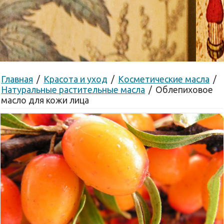
Главная
/
Красота и уход
/
Косметические масла
/
Натуральные растительные масла
/
Облепиховое
масло для кожи лица